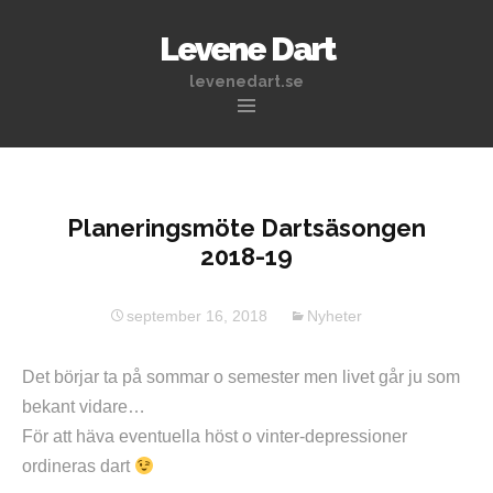
Levene Dart
levenedart.se
Hoppa
till
innehåll
Planeringsmöte Dartsäsongen
2018-19
september 16, 2018
Nyheter
Det börjar ta på sommar o semester men livet går ju som
bekant vidare…
För att häva eventuella höst o vinter-depressioner
ordineras dart