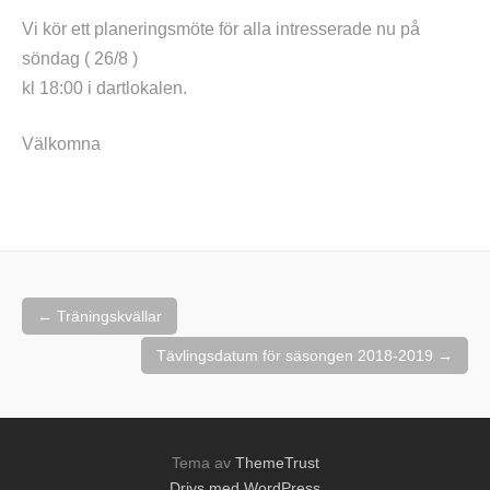
Vi kör ett planeringsmöte för alla intresserade nu på
söndag ( 26/8 )
kl 18:00 i dartlokalen.
Välkomna
Inläggsnavigering
←
Träningskvällar
Tävlingsdatum för säsongen 2018-2019
→
Tema av
ThemeTrust
Drivs med WordPress