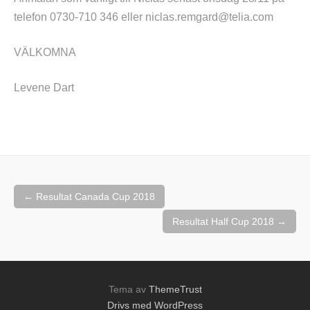
telefon 0730-710 346 eller niclas.remgard@telia.com
VÄLKOMNA
Levene Dart
Inläggsnavigering
←
Resultat Canada Cup 2018
Resultat Half Cup 2018
→
Tema av
ThemeTrust
Drivs med WordPress