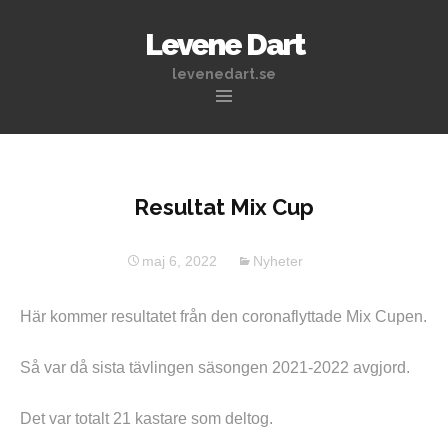
Levene Dart
levenedart.se
Hoppa
till
innehåll
Resultat Mix Cup
maj 6, 2022
Nyheter
Här kommer resultatet från den coronaflyttade Mix Cupen.
Så var då sista tävlingen säsongen 2021-2022 avgjord.
Det var totalt 21 kastare som deltog.